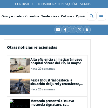
CONTRATE PUBLICIDAD
DONACIONES
QUIÉNES SOMOS
Ocio y entretención online
Tendencias
Cultura
Opinión
Videos
De
B
YouTube
Facebook
Instagram
X
Bluesky
Otras noticias relacionadas
Alta eficiencia climatizará nuevo
hospital Sótero del Río, la mayor
obra hospitalaria de Chile
Hace 20 semanas
Pesca Industrial destaca la
situación del jurel y crustáceos,
pero mantiene preocupación por
Hace 20 semanas
la merluza común
Motorola presentó el nuevo
motorola signature, su