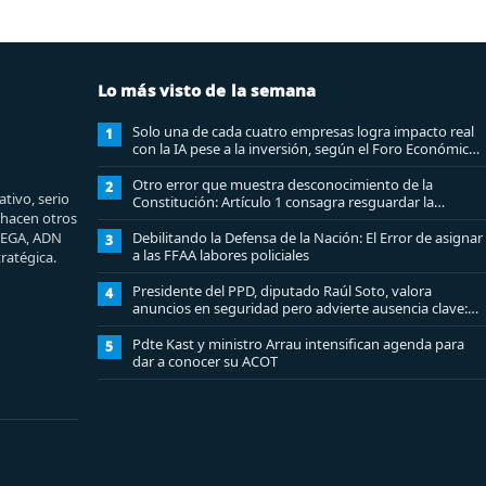
Lo más visto de la semana
Solo una de cada cuatro empresas logra impacto real
1
con la IA pese a la inversión, según el Foro Económico
Mundial
Otro error que muestra desconocimiento de la
2
tivo, serio
Constitución: Artículo 1 consagra resguardar la
e hacen otros
seguridad nacional y proteger a los ciudadanos
MEGA, ADN
Debilitando la Defensa de la Nación: El Error de asignar
3
a las FFAA labores policiales
ratégica.
Presidente del PPD, diputado Raúl Soto, valora
4
anuncios en seguridad pero advierte ausencia clave:
alzamiento del secreto bancario
Pdte Kast y ministro Arrau intensifican agenda para
5
dar a conocer su ACOT