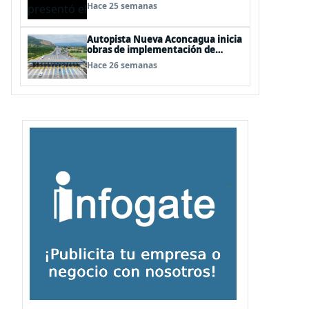
smartphone ultra premium, junto
Hace 25 semanas
a un renovado portfolio para 2026
Autopista Nueva Aconcagua inicia
obras de implementación de
sistema Free Flow para peajes Las
Hace 26 semanas
Vegas y Pichidangui