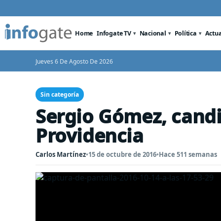
Home
Infogate TV
Nacional
Política
Actu
Jueves 6 De Agosto De 2026
Sin categoría
Sergio Gómez, candi
Providencia
Carlos Martínez
•
15 de octubre de 2016
•
Hace 511 semanas