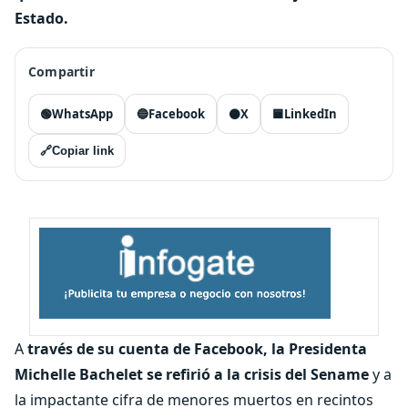
Estado.
Compartir
🟢
WhatsApp
🔵
Facebook
⚫
X
🟦
LinkedIn
🔗
Copiar link
A
través de su cuenta de Facebook, la Presidenta
Michelle Bachelet se refirió a la crisis del Sename
y a
la impactante cifra de menores muertos en recintos