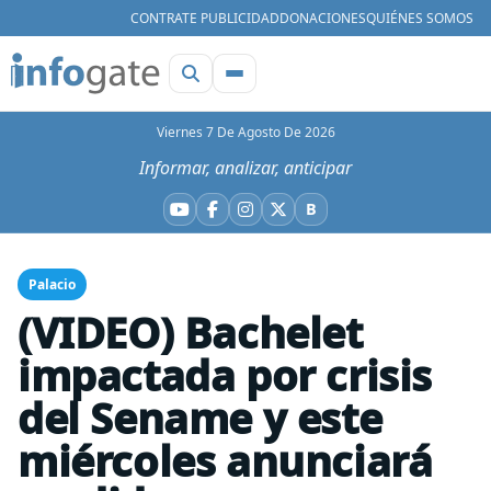
CONTRATE PUBLICIDAD
DONACIONES
QUIÉNES SOMOS
Viernes 7 De Agosto De 2026
Informar, analizar, anticipar
B
YouTube
Facebook
Instagram
X
Bluesky
Palacio
(VIDEO) Bachelet
impactada por crisis
del Sename y este
miércoles anunciará