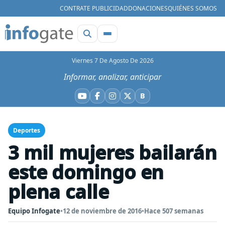
CONTRATE PUBLICIDAD
DONACIONES
QUIÉNES SOMOS
Viernes 7 De Agosto De 2026
Informar, analizar, anticipar
B
YouTube
Facebook
Instagram
X
Bluesky
Deportes
3 mil mujeres bailarán
este domingo en
plena calle
Equipo Infogate
•
12 de noviembre de 2016
•
Hace 507 semanas