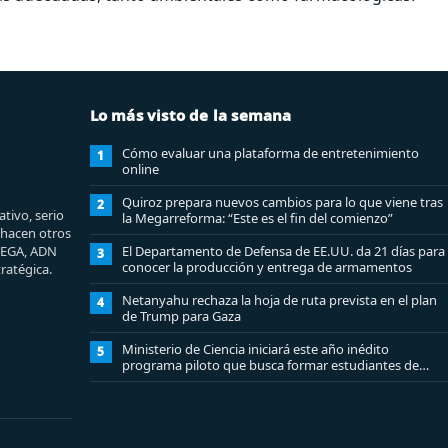
Lo más visto de la semana
Cómo evaluar una plataforma de entretenimiento
1
online
Quiroz prepara nuevos cambios para lo que viene tras
2
tivo, serio
la Megarreforma: “Este es el fin del comienzo”
e hacen otros
MEGA, ADN
El Departamento de Defensa de EE.UU. da 21 días para
3
conocer la producción y entrega de armamentos
ratégica.
Netanyahu rechaza la hoja de ruta prevista en el plan
4
de Trump para Gaza
Ministerio de Ciencia iniciará este año inédito
5
programa piloto que busca formar estudiantes de
enseñanza media en ciberseguridad