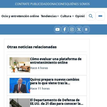
CONTRATE PUBLICIDAD
DONACIONES
QUIÉNES SOMOS
Ocio y entretención online
Tendencias
Cultura
Opinión
Videos
De
B
YouTube
Facebook
Instagram
X
Bluesky
Otras noticias relacionadas
Cómo evaluar una plataforma de
entretenimiento online
Hace 4 horas
Quiroz prepara nuevos cambios
para lo que viene tras la
Megarreforma: “Este es el fin del
Hace 11 horas
comienzo”
El Departamento de Defensa de
EE.UU. da 21 días para conocer la