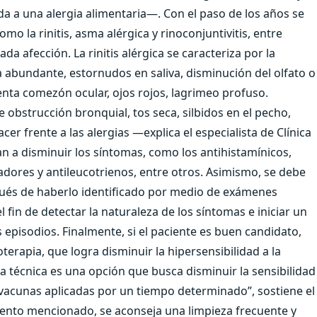
a a una alergia alimentaria―. Con el paso de los años se
mo la rinitis, asma alérgica y rinoconjuntivitis, entre
a afección. La rinitis alérgica se caracteriza por la
a abundante, estornudos en saliva, disminución del olfato o
esenta comezón ocular, ojos rojos, lagrimeo profuso.
 obstrucción bronquial, tos seca, silbidos en el pecho,
cer frente a las alergias ―explica el especialista de Clínica
 a disminuir los síntomas, como los antihistamínicos,
adores y antileucotrienos, entre otros. Asimismo, se debe
espués de haberlo identificado por medio de exámenes
in de detectar la naturaleza de los síntomas e iniciar un
episodios. Finalmente, si el paciente es buen candidato,
rapia, que logra disminuir la hipersensibilidad a la
ta técnica es una opción que busca disminuir la sensibilidad
 vacunas aplicadas por un tiempo determinado”, sostiene el
iento mencionado, se aconseja una limpieza frecuente y