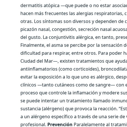
dermatitis atópica ―que puede o no estar asociad
hacen más frecuentes las alergias respiratorias, co
otras. Los síntomas son diversos y dependen de cad
picazón nasal, congestión, secreción nasal acuos
del gusto. La conjuntivitis alérgica, en tanto, pr
Finalmente, el asma se percibe por la sensación de
dificultad para respirar, entre otros. Para poder ha
Ciudad del Mar―, existen tratamientos que ayudan
antiinflamatorios (como corticoides), broncodilat
evitar la exposición a lo que uno es alérgico, d
clínicos ―tanto cutáneos como de sangre― con el f
proceso que controle la inflamación y modere sus 
se puede intentar un tratamiento llamado inmunote
sustancia (alérgeno) que provoca la reacción. “Es
a un alérgeno específico a través de una serie de
profesional.
Prevención
Paralelamente al tratam