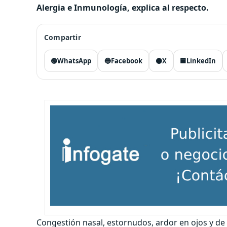
Alergia e Inmunología, explica al respecto.
Compartir
🟢
WhatsApp
🔵
Facebook
⚫
X
🟦
LinkedIn
Congestión nasal, estornudos, ardor en ojos y de