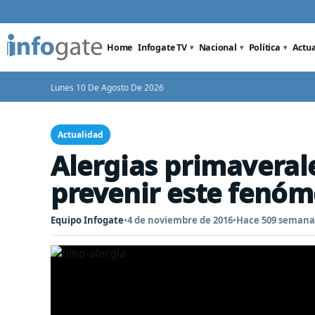
Home
Infogate TV
Nacional
Política
Actu
Lunes 10 De Agosto De 2026
Actualidad
Alergias primaveral
prevenir este fenó
Equipo Infogate
•
4 de noviembre de 2016
•
Hace 509 semana