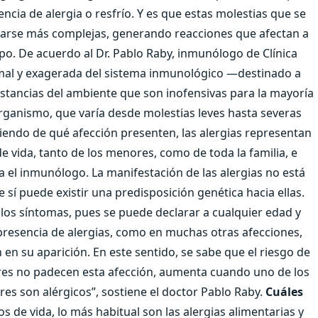
ncia de alergia o resfrío. Y es que estas molestias que se
narse más complejas, generando reacciones que afectan a
mpo. De acuerdo al Dr. Pablo Raby, inmunólogo de Clínica
rmal y exagerada del sistema inmunológico ―destinado a
tancias del ambiente que son inofensivas para la mayoría
rganismo, que varía desde molestias leves hasta severas
diendo de qué afección presenten, las alergias representan
 vida, tanto de los menores, como de toda la familia, e
ca el inmunólogo. La manifestación de las alergias no está
 sí puede existir una predisposición genética hacia ellas.
e los síntomas, pues se puede declarar a cualquier edad y
 presencia de alergias, como en muchas otras afecciones,
 en su aparición. En este sentido, se sabe que el riesgo de
res no padecen esta afección, aumenta cuando uno de los
es son alérgicos”, sostiene el doctor Pablo Raby.
Cuáles
 de vida, lo más habitual son las alergias alimentarias y