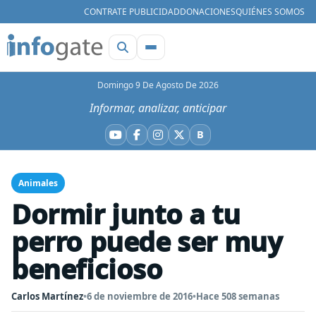
CONTRATE PUBLICIDAD
DONACIONES
QUIÉNES SOMOS
Domingo 9 De Agosto De 2026
Informar, analizar, anticipar
B
YouTube
Facebook
Instagram
X
Bluesky
Animales
Dormir junto a tu
perro puede ser muy
beneficioso
Carlos Martínez
•
6 de noviembre de 2016
•
Hace 508 semanas