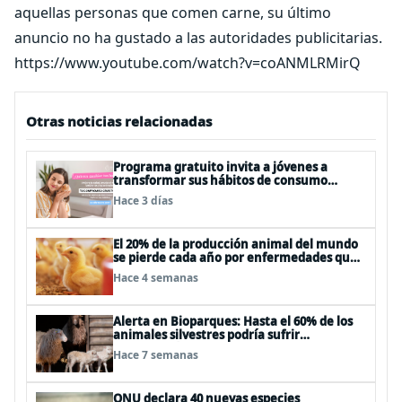
aquellas personas que comen carne, su último
anuncio no ha gustado a las autoridades publicitarias.
https://www.youtube.com/watch?v=coANMLRMirQ
Otras noticias relacionadas
Programa gratuito invita a jóvenes a
transformar sus hábitos de consumo
cosmético, alimenticio y de moda
Hace 3 días
El 20% de la producción animal del mundo
se pierde cada año por enfermedades que
se pueden evitar
Hace 4 semanas
Alerta en Bioparques: Hasta el 60% de los
animales silvestres podría sufrir
desnutrición por dietas mal formuladas
Hace 7 semanas
ONU declara 40 nuevas especies