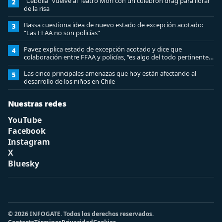
“Cebolla” vuelve al Teatro Mori con un culebrón drag para llorar
2
de la risa
Bassa cuestiona idea de nuevo estado de excepción acotado:
3
“Las FFAA no son policías”
Pavez explica estado de excepción acotado y dice que
4
colaboración entre FFAA y policías, “es algo del todo pertinente
analizar”
Las cinco principales amenazas que hoy están afectando al
5
desarrollo de los niños en Chile
Nuestras redes
YouTube
Facebook
Instagram
X
Bluesky
© 2026 INFOGATE. Todos los derechos reservados.