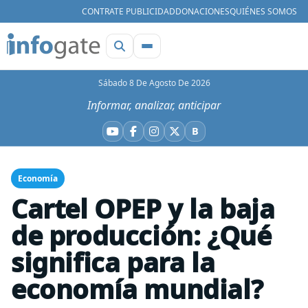
CONTRATE PUBLICIDAD
DONACIONES
QUIÉNES SOMOS
Sábado 8 De Agosto De 2026
Informar, analizar, anticipar
B
YouTube
Facebook
Instagram
X
Bluesky
Economía
Cartel OPEP y la baja
de producción: ¿Qué
significa para la
economía mundial?