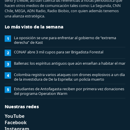
serio y creíble, así dan cuenta las referencias a notas periodística que
hacen otros medios de comunicación tales como: La Segunda, CNN
Chile, MEGA, ADN Radio, Radio Biobio, con quien además tenemos
una alianza estratégica.
Lo más visto de la semana
La oposición se une para enfrentar al gobierno de “extrema
1
derecha” de Kast
CONAF abre 3 mil cupos para ser Brigadista Forestal
2
Ballenas: los espíritus antiguos que aún enseñan a habitar el mar
3
Colombia registra varios ataques con drones explosivos a un día
4
de la investidura de De la Espriella: un policía muerto
Estudiantes de Antofagasta reciben por primera vez donaciones
5
del programa Operation Warm
Nuestras redes
YouTube
Facebook
Instagram