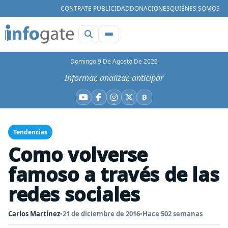
CONTRATE PUBLICIDAD
DONACIONES
QUIÉNES SOMOS
Domingo 9 De Agosto De 2026
Informar, analizar, anticipar
B
YouTube
Facebook
Instagram
X
Bluesky
Tendencias
Como volverse
famoso a través de las
redes sociales
Carlos Martínez
•
21 de diciembre de 2016
•
Hace 502 semanas