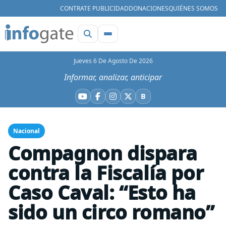
CONTRATE PUBLICIDAD
DONACIONES
QUIÉNES SOMOS
Jueves 6 De Agosto De 2026
Informar, analizar, anticipar
B
YouTube
Facebook
Instagram
X
Bluesky
Nacional
Compagnon dispara
contra la Fiscalía por
Caso Caval: “Esto ha
sido un circo romano”