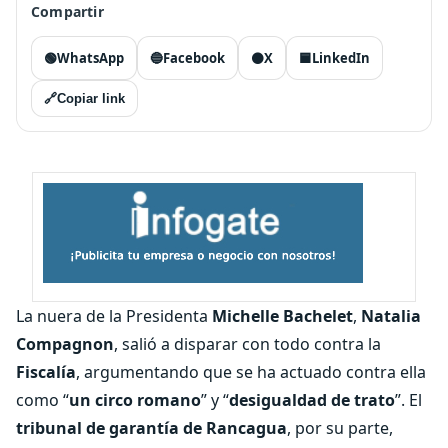
Compartir
🟢
WhatsApp
🔵
Facebook
⚫
X
🟦
LinkedIn
🔗
Copiar link
La nuera de la Presidenta
Michelle Bachelet
,
Natalia
Compagnon
, salió a disparar con todo contra la
Fiscalía
, argumentando que se ha actuado contra ella
como “
un circo romano
” y “
desigualdad de trato
”. El
tribunal de garantía de Rancagua
, por su parte,