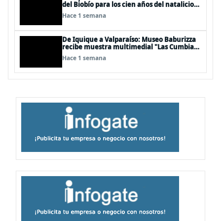
del Biobío para los cien años del natalicio
del artista textil y artesano tomecino
Hace 1 semana
Héctor Herrera “El Pajarero”
De Iquique a Valparaíso: Museo Baburizza
recibe muestra multimedial "Las Cumbias
que escuchamos allá arriba"
Hace 1 semana