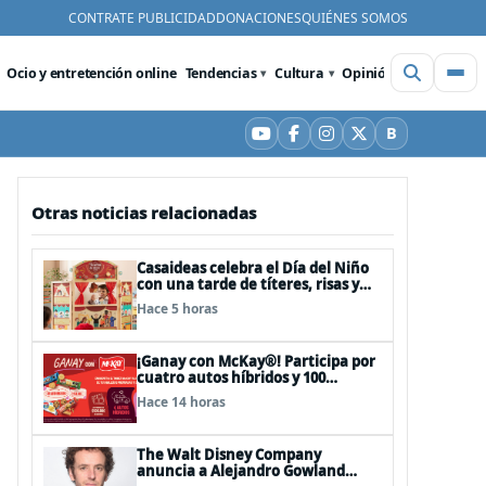
CONTRATE PUBLICIDAD
DONACIONES
QUIÉNES SOMOS
Ocio y entretención online
Tendencias
Cultura
Opinión
Videos
De
B
YouTube
Facebook
Instagram
X
Bluesky
Otras noticias relacionadas
Casaideas celebra el Día del Niño
con una tarde de títeres, risas y
sorpresas en el Mall Plaza Vespucio
Hace 5 horas
¡Ganay con McKay®! Participa por
cuatro autos híbridos y 100
premios de $500.000
Hace 14 horas
The Walt Disney Company
anuncia a Alejandro Gowland