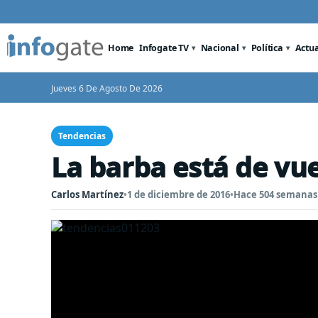
Home
Infogate TV
Nacional
Política
Actu
Jueves 6 De Agosto De 2026
Tendencias
La barba está de vue
Carlos Martínez
•
1 de diciembre de 2016
•
Hace 504 semanas