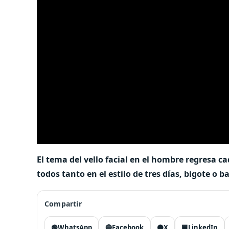
El tema del vello facial en el hombre regresa
todos tanto en el estilo de tres días, bigote o 
Compartir
🟢
WhatsApp
🔵
Facebook
⚫
X
🟦
LinkedIn