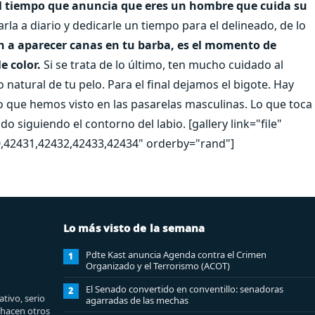
al tiempo que anuncia que eres un hombre que cuida su
arla a diario y dedicarle un tiempo para el delineado, de lo
 a aparecer canas en tu barba, es el momento de
le color.
Si se trata de lo último, ten mucho cuidado al
o natural de tu pelo. Para el final dejamos el bigote. Hay
lo que hemos visto en las pasarelas masculinas. Lo que toca
o siguiendo el contorno del labio. [gallery link="file"
,42431,42432,42433,42434" orderby="rand"]
Lo más visto de la semana
Pdte Kast anuncia Agenda contra el Crimen
1
Organizado y el Terrorismo (ACOT)
El Senado convertido en conventillo: senadoras
2
tivo, serio
agarradas de las mechas
e hacen otros