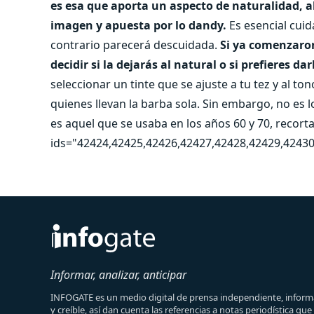
es esa que aporta un aspecto de naturalidad, 
imagen y apuesta por lo dandy.
Es esencial cuid
contrario parecerá descuidada.
Si ya comenzaron
decidir si la dejarás al natural o si prefieres dar
seleccionar un tinte que se ajuste a tu tez y al ton
quienes llevan la barba sola. Sin embargo, no es 
es aquel que se usaba en los años 60 y 70, recortad
ids="42424,42425,42426,42427,42428,42429,42430
Informar, analizar, anticipar
INFOGATE es un medio digital de prensa independiente, informa
y creíble, así dan cuenta las referencias a notas periodística qu