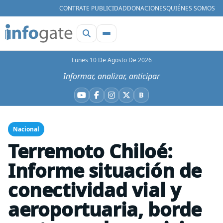
CONTRATE PUBLICIDAD
DONACIONES
QUIÉNES SOMOS
Lunes 10 De Agosto De 2026
Informar, analizar, anticipar
B
YouTube
Facebook
Instagram
X
Bluesky
Nacional
Terremoto Chiloé:
Informe situación de
conectividad vial y
aeroportuaria, borde