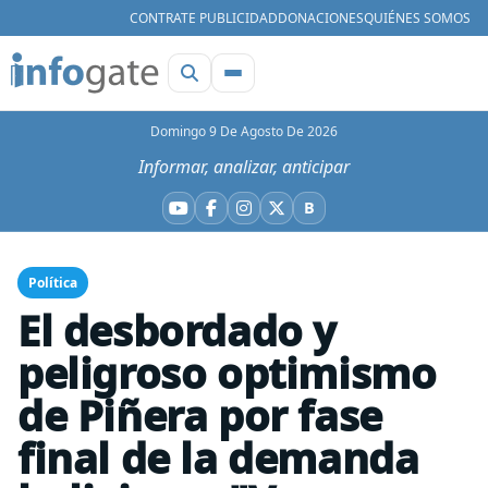
CONTRATE PUBLICIDAD
DONACIONES
QUIÉNES SOMOS
Domingo 9 De Agosto De 2026
Informar, analizar, anticipar
B
YouTube
Facebook
Instagram
X
Bluesky
Política
El desbordado y
peligroso optimismo
de Piñera por fase
final de la demanda