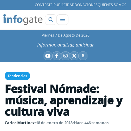
CONTRATE PUBLICIDAD
DONACIONES
QUIÉNES SOMOS
Viernes 7 De Agosto De 2026
Informar, analizar, anticipar
B
YouTube
Facebook
Instagram
X
Bluesky
Tendencias
Festival Nómade:
música, aprendizaje y
cultura viva
Carlos Martínez
•
18 de enero de 2018
•
Hace 446 semanas