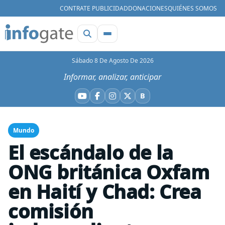
CONTRATE PUBLICIDAD
DONACIONES
QUIÉNES SOMOS
Sábado 8 De Agosto De 2026
Informar, analizar, anticipar
B
YouTube
Facebook
Instagram
X
Bluesky
Mundo
El escándalo de la
ONG británica Oxfam
en Haití y Chad: Crea
comisión