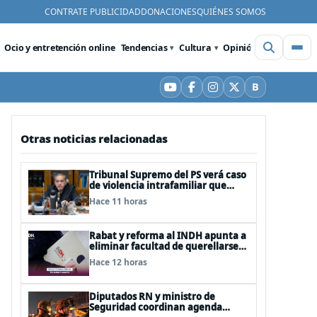
CONTRATE PUBLICIDAD
DONACIONES
QUIÉNES SOMOS
Ocio y entretención online
Tendencias
Cultura
Opinión
Videos
De
B
YouTube
Facebook
Instagram
X
Bluesky
Otras noticias relacionadas
Tribunal Supremo del PS verá caso
de violencia intrafamiliar que
afecta al senador Fidel Espinoza
Hace 11 horas
Rabat y reforma al INDH apunta a
eliminar facultad de querellarse
para hacerlo “consultivo”
Hace 12 horas
Diputados RN y ministro de
Seguridad coordinan agenda