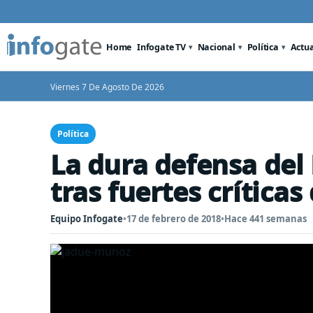
Home
Infogate TV
Nacional
Política
Actu
Viernes 7 De Agosto De 2026
Política
La dura defensa del
tras fuertes críticas
Equipo Infogate
•
17 de febrero de 2018
•
Hace 441 semanas