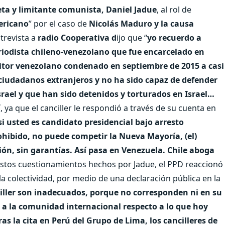
eta y limitante comunista, Daniel Jadue
, al rol de
ericano
” por el caso de
Nicolás Maduro y la causa
trevista a
radio Cooperativa d
ijo que “
yo recuerdo a
riodista chileno-venezolano que fue encarcelado en
itor venezolano condenado en septiembre de 2015 a casi
 ciudadanos extranjeros y no ha sido capaz de defender
srael y que han sido detenidos y torturados en Israel…
, ya que el canciller le respondió a través de su cuenta en
i usted es candidato presidencial bajo arresto
rohibido, no puede competir la Nueva Mayoría, (el)
ión, sin garantías. Así pasa en Venezuela. Chile aboga
 estos cuestionamientos hechos por Jadue, el PPD reaccionó
la colectividad, por medio de una declaración pública en la
ciller son inadecuados, porque no corresponden ni en su
 a la comunidad internacional respecto a lo que hoy
ras la cita en Perú del Grupo de Lima, los cancilleres de