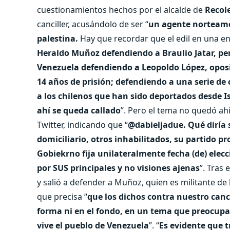
cuestionamientos hechos por el alcalde de
Recol
canciller, acusándolo de ser “
un agente norteam
palestina.
Hay que recordar que el edil en una en
Heraldo Muñoz defendiendo a Braulio Jatar, pe
Venezuela defendiendo a Leopoldo López, opos
14 años de prisión; defendiendo a una serie de
a los chilenos que han sido deportados desde I
ahí se queda callado
”. Pero el tema no quedó ahí
Twitter, indicando que “
@dabieljadue. Qué diría s
domiciliario, otros inhabilitados, su partido p
Gobiekrno fija unilateralmente fecha (de) elecc
por SUS principales y no visiones ajenas
”. Tras
y salió a defender a Muñoz, quien es militante de 
que precisa “
que los dichos contra nuestro can
forma ni en el fondo, en un tema que preocupa
vive el pueblo de Venezuela
”. “
Es evidente que t