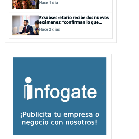
legislativa y fast track de
Hace 1 día
proyectos
Exsubsecretario recibe dos nuevos
exámenes: “confirman lo que
siempre he dicho que no consumo
Hace 2 días
droga”