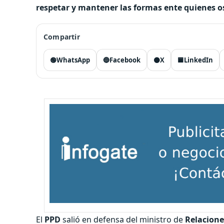
respetar y mantener las formas ente quienes o
Compartir
🟢
WhatsApp
🔵
Facebook
⚫
X
🟦
LinkedIn
El
PPD
salió en defensa del ministro de
Relacione