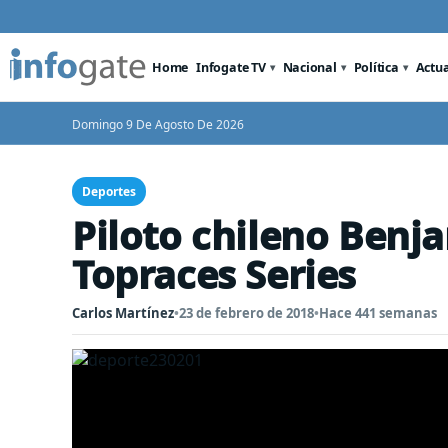
Home
Infogate TV
Nacional
Política
Actu
Domingo 9 De Agosto De 2026
Deportes
Piloto chileno Benj
Topraces Series
Carlos Martínez
•
23 de febrero de 2018
•
Hace 441 semanas