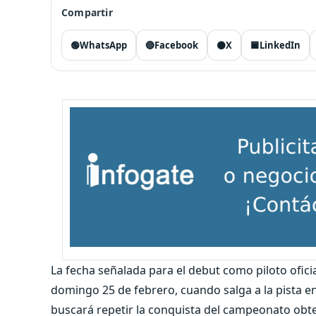
Compartir
🟢
WhatsApp
🔵
Facebook
⚫
X
🟦
LinkedIn
La fecha señalada para el debut como piloto ofici
domingo 25 de febrero, cuando salga a la pista en 
buscará repetir la conquista del campeonato obte