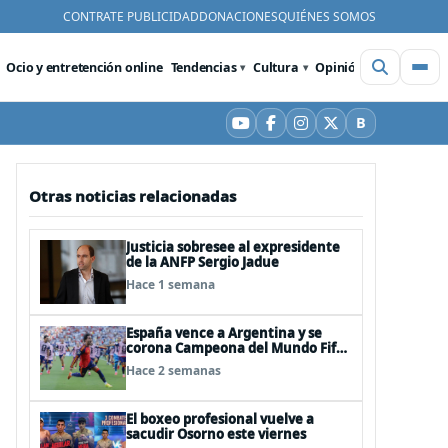
CONTRATE PUBLICIDAD
DONACIONES
QUIÉNES SOMOS
Ocio y entretención online
Tendencias
Cultura
Opinión
Videos
De
B
YouTube
Facebook
Instagram
X
Bluesky
Otras noticias relacionadas
Justicia sobresee al expresidente
de la ANFP Sergio Jadue
Hace 1 semana
España vence a Argentina y se
corona Campeona del Mundo Fifa
2026
Hace 2 semanas
El boxeo profesional vuelve a
sacudir Osorno este viernes