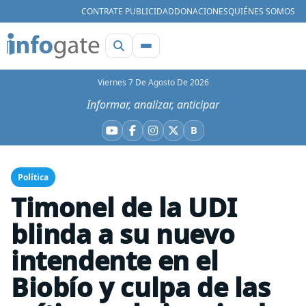
CONTRATE PUBLICIDAD
DONACIONES
QUIÉNES SOMOS
Viernes 7 De Agosto De 2026
Informar, analizar, anticipar
B
YouTube
Facebook
Instagram
X
Bluesky
Política
Timonel de la UDI
blinda a su nuevo
intendente en el
Biobío y culpa de las