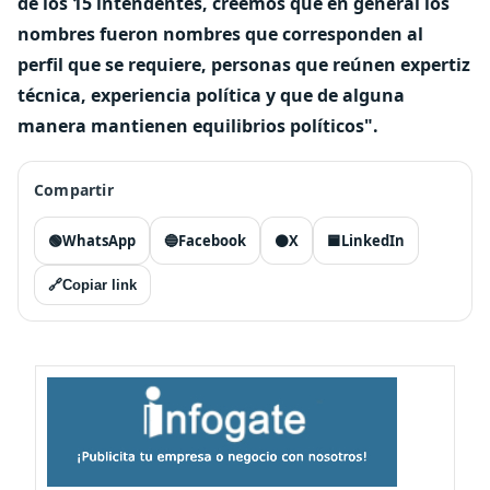
de los 15 intendentes, creemos que en general los
nombres fueron nombres que corresponden al
perfil que se requiere, personas que reúnen expertiz
técnica, experiencia política y que de alguna
manera mantienen equilibrios políticos".
Compartir
🟢
WhatsApp
🔵
Facebook
⚫
X
🟦
LinkedIn
🔗
Copiar link