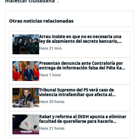
malestar ciudadana
".
Otras noticias relacionadas
Arrau insiste en que no es necesaria una
ley de alzamiento del secreto bancario,
porque ya existe
Hace 21 min
Presentan denuncia ante Contraloría por
entrega de información falsa del Pdte Kast
en cadena nacional
Hace 1 hora
Tribunal Supremo del PS verá caso de
violencia intrafamiliar que afecta al
senador Fidel Espinoza
Hace 20 horas
Rabat y reforma al INDH apunta a eliminar
facultad de querellarse para hacerlo
“consultivo”
Hace 21 horas