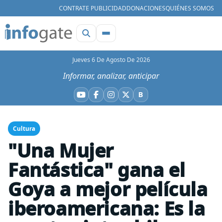
CONTRATE PUBLICIDAD
DONACIONES
QUIÉNES SOMOS
Jueves 6 De Agosto De 2026
Informar, analizar, anticipar
B
YouTube
Facebook
Instagram
X
Bluesky
Cultura
"Una Mujer
Fantástica" gana el
Goya a mejor película
iberoamericana: Es la