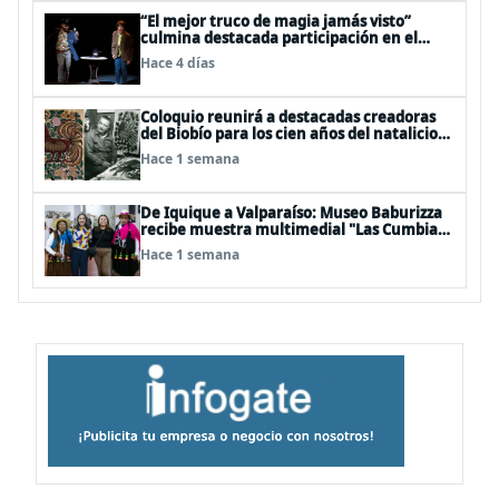
“El mejor truco de magia jamás visto”
culmina destacada participación en el
Festival Off Avignon 2026
Hace 4 días
Coloquio reunirá a destacadas creadoras
del Biobío para los cien años del natalicio
del artista textil y artesano tomecino
Hace 1 semana
Héctor Herrera “El Pajarero”
De Iquique a Valparaíso: Museo Baburizza
recibe muestra multimedial "Las Cumbias
que escuchamos allá arriba"
Hace 1 semana