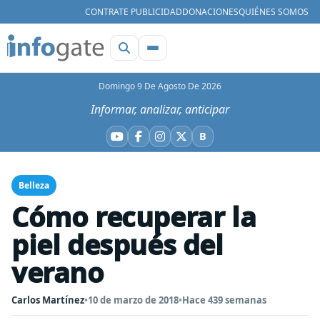
CONTRATE PUBLICIDAD
DONACIONES
QUIÉNES SOMOS
Domingo 9 De Agosto De 2026
Informar, analizar, anticipar
B
YouTube
Facebook
Instagram
X
Bluesky
Belleza
Cómo recuperar la
piel después del
verano
Carlos Martínez
•
10 de marzo de 2018
•
Hace 439 semanas