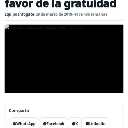
favor de la gratuidad
Equipo Infogate
•
29 de marzo de 2018
•
Hace 436 semanas
Compartir
🟢
WhatsApp
🔵
Facebook
⚫
X
🟦
LinkedIn