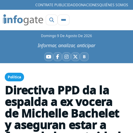
CONTRATE PUBLICIDAD
DONACIONES
QUIÉNES SOMOS
Domingo 9 De Agosto De 2026
Informar, analizar, anticipar
B
YouTube
Facebook
Instagram
X
Bluesky
Política
Directiva PPD da la
espalda a ex vocera
de Michelle Bachelet
y aseguran estar a