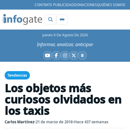
CONTRATE PUBLICIDAD
DONACIONES
QUIÉNES SOMOS
Jueves 6 De Agosto De 2026
Informar, analizar, anticipar
B
YouTube
Facebook
Instagram
X
Bluesky
Tendencias
Los objetos más
curiosos olvidados en
los taxis
Carlos Martínez
•
21 de marzo de 2018
•
Hace 437 semanas