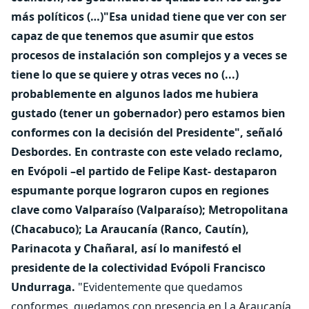
más políticos (…)"Esa unidad tiene que ver con ser
capaz de que tenemos que asumir que estos
procesos de instalación son complejos y a veces se
tiene lo que se quiere y otras veces no (...)
probablemente en algunos lados me hubiera
gustado (tener un gobernador) pero estamos bien
conformes con la decisión del Presidente", señaló
Desbordes.
En contraste con este velado reclamo,
en Evópoli –el partido de Felipe Kast- destaparon
espumante porque lograron cupos en regiones
clave como Valparaíso (Valparaíso); Metropolitana
(Chacabuco); La Araucanía (Ranco, Cautín),
Parinacota y Chañaral, así lo manifestó el
presidente de la colectividad Evópoli Francisco
Undurraga.
"Evidentemente que quedamos
conformes, quedamos con presencia en La Araucanía,