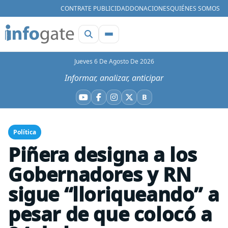
CONTRATE PUBLICIDAD
DONACIONES
QUIÉNES SOMOS
Jueves 6 De Agosto De 2026
Informar, analizar, anticipar
B
YouTube
Facebook
Instagram
X
Bluesky
Política
Piñera designa a los
Gobernadores y RN
sigue “lloriqueando” a
pesar de que colocó a