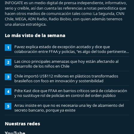
INFOGATE es un medio digital de prensa independiente, informativo,
serio y creíble, así dan cuenta las referencias a notas periodística que
hacen otros medios de comunicación tales como: La Segunda, CNN
Chile, MEGA, ADN Radio, Radio Biobio, con quien además tenemos
una alianza estratégica.
Lo más visto de la semana
Pavez explica estado de excepción acotado y dice que
1
colaboración entre FFAA y policías, “es algo del todo pertinente
analizar”
Las cinco principales amenazas que hoy están afectando al
2
desarrollo de los niños en Chile
Chile importó US$112 millones en plásticos transformados
3
brasileños con foco en innovación y sostenibilidad
Pdte Kast dice que FFAA en barrios críticos será de colaboración
4
y no sustituye rol de policías en control del orden público
Arrau insiste en que no es necesaria una ley de alzamiento del
5
secreto bancario, porque ya existe
Nuestras redes
YouTube