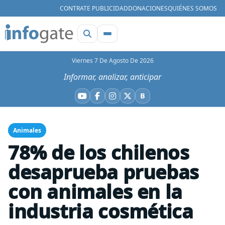
CONTRATE PUBLICIDAD
DONACIONES
QUIÉNES SOMOS
Viernes 7 De Agosto De 2026
Informar, analizar, anticipar
B
YouTube
Facebook
Instagram
X
Bluesky
Animales
78% de los chilenos
desaprueba pruebas
con animales en la
industria cosmética