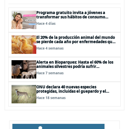
Programa gratuito invita a jóvenes a
transformar sus hábitos de consumo
cosmético, alimenticio y de moda
Hace 4 días
El 20% de la producción animal del mundo
se pierde cada año por enfermedades que
se pueden evitar
Hace 4 semanas
Alerta en Bioparques: Hasta el 60% de los
animales silvestres podría sufrir
desnutrición por dietas mal formuladas
Hace 7 semanas
ONU declara 40 nuevas especies
protegidas, incluidas el guepardo y el
tiburón martillo
Hace 18 semanas