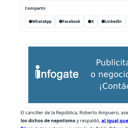
Compartir
🟢
WhatsApp
🔵
Facebook
⚫
X
🟦
LinkedIn
El canciller de la República, Roberto Ampuero, as
los dichos de nepotismo
y respaldó,
al igual qu