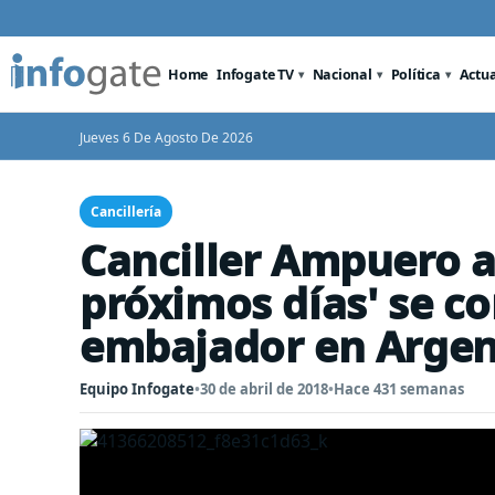
Home
Infogate TV
Nacional
Política
Actu
Jueves 6 De Agosto De 2026
Cancillería
Canciller Ampuero a
próximos días' se c
embajador en Argen
Equipo Infogate
•
30 de abril de 2018
•
Hace 431 semanas