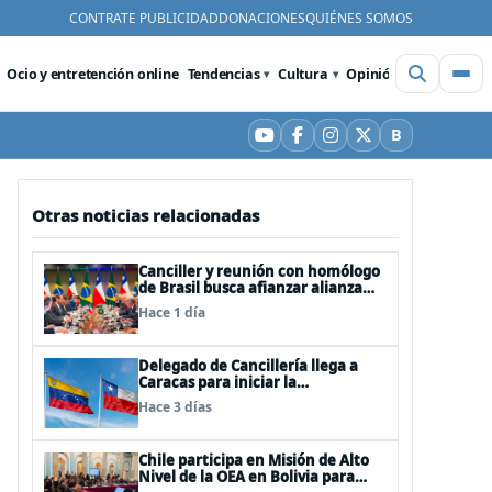
CONTRATE PUBLICIDAD
DONACIONES
QUIÉNES SOMOS
Ocio y entretención online
Tendencias
Cultura
Opinión
Videos
De
B
YouTube
Facebook
Instagram
X
Bluesky
Otras noticias relacionadas
Canciller y reunión con homólogo
de Brasil busca afianzar alianza
clave en Latinoamérica
Hace 1 día
Delegado de Cancillería llega a
Caracas para iniciar la
reactivación de relaciones
Hace 3 días
consulares
Chile participa en Misión de Alto
Nivel de la OEA en Bolivia para