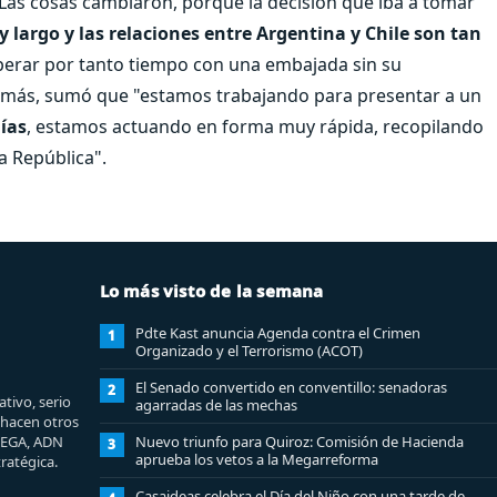
 "Las cosas cambiaron, porque la decisión que iba a tomar
largo y las relaciones entre Argentina y Chile son tan
perar por tanto tiempo con una embajada sin su
demás, sumó que "estamos trabajando para presentar a un
días
, estamos actuando en forma muy rápida, recopilando
a República".
Lo más visto de la semana
Pdte Kast anuncia Agenda contra el Crimen
1
Organizado y el Terrorismo (ACOT)
El Senado convertido en conventillo: senadoras
2
tivo, serio
agarradas de las mechas
e hacen otros
MEGA, ADN
Nuevo triunfo para Quiroz: Comisión de Hacienda
3
aprueba los vetos a la Megarreforma
ratégica.
Casaideas celebra el Día del Niño con una tarde de