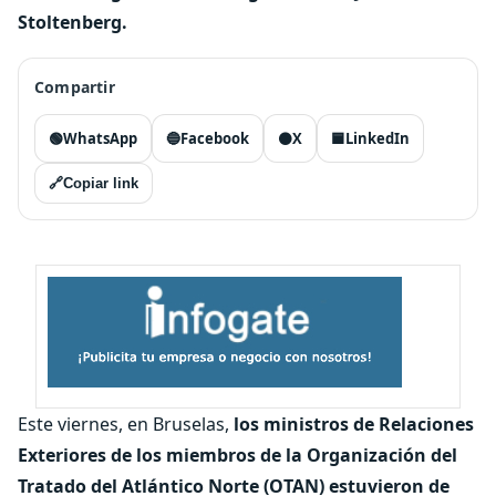
Stoltenberg.
Compartir
🟢
WhatsApp
🔵
Facebook
⚫
X
🟦
LinkedIn
🔗
Copiar link
Este viernes, en Bruselas,
los ministros de Relaciones
Exteriores de los miembros de la Organización del
Tratado del Atlántico Norte (OTAN) estuvieron de