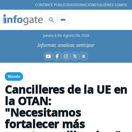
CONTRATE PUBLICIDAD
DONACIONES
QUIÉNES SOMOS
Jueves 6 De Agosto De 2026
Informar, analizar, anticipar
B
YouTube
Facebook
Instagram
X
Bluesky
Mundo
Cancilleres de la UE en
la OTAN:
"Necesitamos
fortalecer más