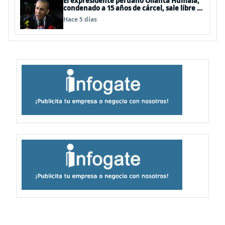
El expresidente peruano Ollanta Humala,
condenado a 15 años de cárcel, sale libre al
anularse su caso
Hace 5 días