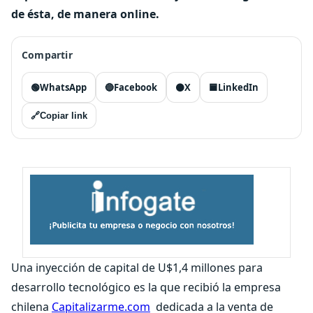
de ésta, de manera online.
Compartir
🟢
WhatsApp
🔵
Facebook
⚫
X
🟦
LinkedIn
🔗
Copiar link
Una inyección de capital de U$1,4 millones para
desarrollo tecnológico es la que recibió la empresa
chilena
Capitalizarme.com
dedicada a la venta de