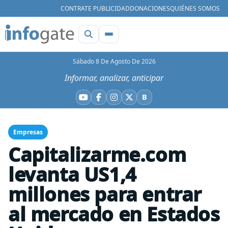
CONTRATE PUBLICIDAD
DONACIONES
QUIÉNES SOMOS
Sábado 8 De Agosto De 2026
Informar, analizar, anticipar
B
YouTube
Facebook
Instagram
X
Bluesky
Empresas
Capitalizarme.com
levanta US1,4
millones para entrar
al mercado en Estados