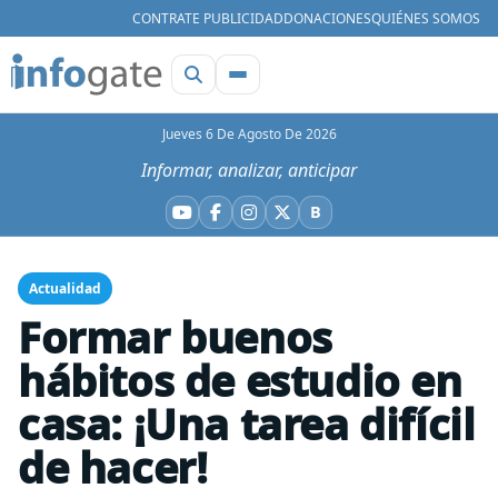
CONTRATE PUBLICIDAD
DONACIONES
QUIÉNES SOMOS
Jueves 6 De Agosto De 2026
Informar, analizar, anticipar
B
YouTube
Facebook
Instagram
X
Bluesky
Actualidad
Formar buenos
hábitos de estudio en
casa: ¡Una tarea difícil
de hacer!