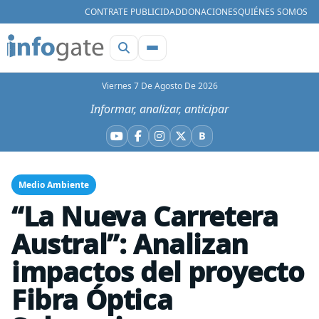
CONTRATE PUBLICIDAD
DONACIONES
QUIÉNES SOMOS
Viernes 7 De Agosto De 2026
Informar, analizar, anticipar
B
YouTube
Facebook
Instagram
X
Bluesky
Medio Ambiente
“La Nueva Carretera
Austral”: Analizan
impactos del proyecto
Fibra Óptica