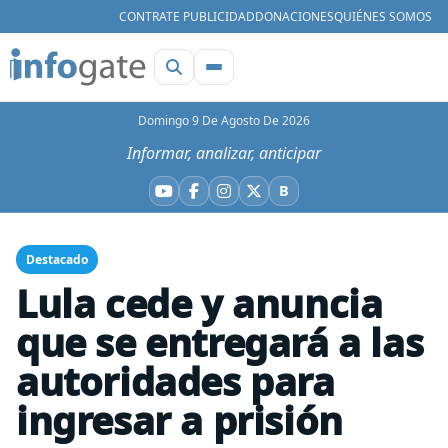
CONTRATE PUBLICIDAD
DONACIONES
QUIÉNES SOMOS
Domingo 9 De Agosto De 2026
Informar, analizar, anticipar
B
YouTube
Facebook
Instagram
X
Bluesky
Destacado
Lula cede y anuncia
que se entregará a las
autoridades para
ingresar a prisión