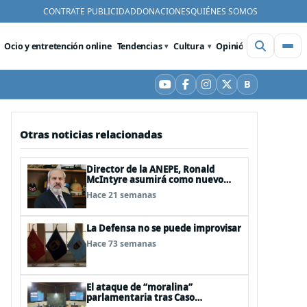
CONTRATE PUBLICIDAD
DONACIONES
QUIÉNES SOMOS
Ocio y entretención online
Tendencias
Cultura
Opinión
Videos
De
B
YouTube
Facebook
Instagram
X
Bluesky
Otras noticias relacionadas
Director de la ANEPE, Ronald
McIntyre asumirá como nuevo
director de la ANI
Hace 21 semanas
La Defensa no se puede improvisar
Hace 73 semanas
El ataque de “moralina”
parlamentaria tras Caso