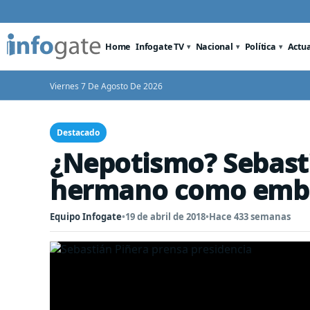
Home
Infogate TV
Nacional
Política
Actu
Viernes 7 De Agosto De 2026
Destacado
¿Nepotismo? Sebast
hermano como emba
Equipo Infogate
•
19 de abril de 2018
•
Hace 433 semanas