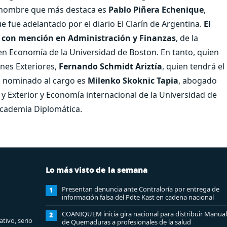
El nombre que más destaca es
Pablo Piñera Echenique
,
 fue adelantado por el diario El Clarín de Argentina.
El
l con mención en Administración y Finanzas
, de la
en Economía de la Universidad de Boston. En tanto, quien
ones Exteriores,
Fernando Schmidt Ariztía
, quien tendrá el
el nominado al cargo es
Milenko Skoknic Tapia
, abogado
a y Exterior y Economía internacional de la Universidad de
 Academia Diplomática.
Lo más visto de la semana
Presentan denuncia ante Contraloría por entrega de
1
información falsa del Pdte Kast en cadena nacional
COANIQUEM inicia gira nacional para distribuir Manual
2
tivo, serio
de Quemaduras a profesionales de la salud