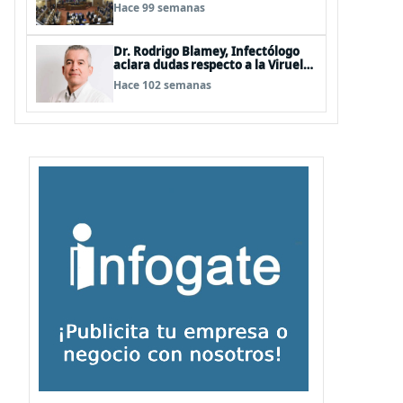
Hermosilla, pero se olvidan que
Hace 99 semanas
son los peor evaluados
Dr. Rodrigo Blamey, Infectólogo
aclara dudas respecto a la Viruela
del Mono (MPOX)
Hace 102 semanas