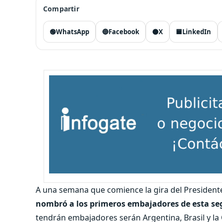
Compartir
🟢
WhatsApp
🔵
Facebook
⚫
X
🟦
LinkedIn
A una semana que comience la gira del Presidente,
nombró a los primeros embajadores de esta se
tendrán embajadores serán Argentina, Brasil y l