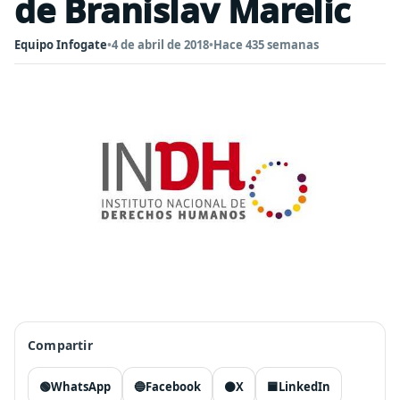
de Branislav Marelic
Equipo Infogate
•
4 de abril de 2018
•
Hace 435 semanas
Compartir
🟢
WhatsApp
🔵
Facebook
⚫
X
🟦
LinkedIn