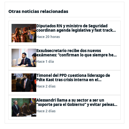
Otras noticias relacionadas
Diputados RN y ministro de Seguridad
coordinan agenda legislativa y fast track
de proyectos
Hace 20 horas
Exsubsecretario recibe dos nuevos
exámenes: “confirman lo que siempre he
dicho que no consumo droga”
Hace 1 día
Timonel del PPD cuestiona liderazgo de
Pdte Kast tras crisis interna en el
oficialismo: “Es incapaz de ordenar la casa”
Hace 2 días
Alessandri llama a su sector a ser un
“soporte para el Gobierno” y evitar peleas
internas tras disputa Squella-Pavez
Hace 2 días