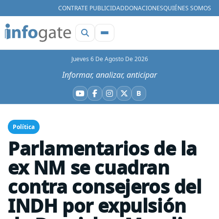
CONTRATE PUBLICIDAD
DONACIONES
QUIÉNES SOMOS
Jueves 6 De Agosto De 2026
Informar, analizar, anticipar
B
YouTube
Facebook
Instagram
X
Bluesky
Política
Parlamentarios de la
ex NM se cuadran
contra consejeros del
INDH por expulsión