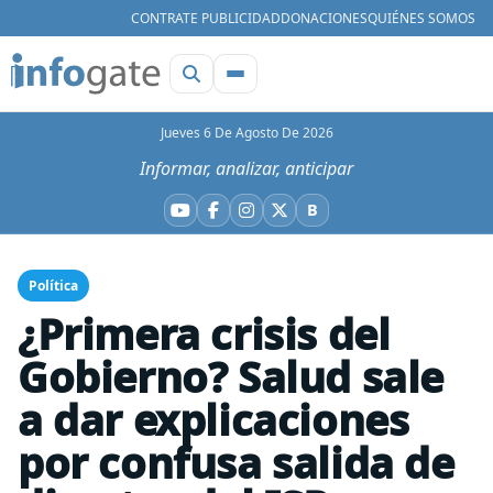
CONTRATE PUBLICIDAD
DONACIONES
QUIÉNES SOMOS
Jueves 6 De Agosto De 2026
Informar, analizar, anticipar
B
YouTube
Facebook
Instagram
X
Bluesky
Política
¿Primera crisis del
Gobierno? Salud sale
a dar explicaciones
por confusa salida de