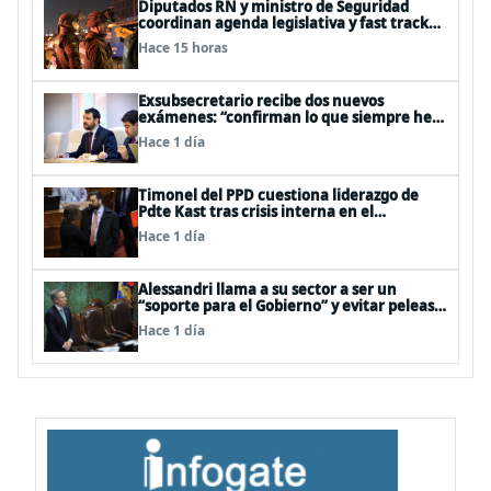
Diputados RN y ministro de Seguridad
coordinan agenda legislativa y fast track
de proyectos
Hace 15 horas
Exsubsecretario recibe dos nuevos
exámenes: “confirman lo que siempre he
dicho que no consumo droga”
Hace 1 día
Timonel del PPD cuestiona liderazgo de
Pdte Kast tras crisis interna en el
oficialismo: “Es incapaz de ordenar la casa”
Hace 1 día
Alessandri llama a su sector a ser un
“soporte para el Gobierno” y evitar peleas
internas tras disputa Squella-Pavez
Hace 1 día