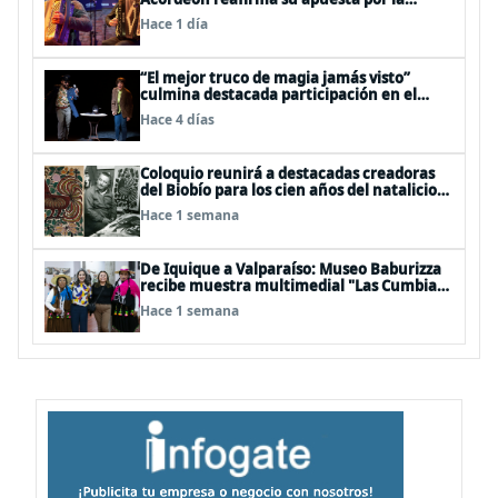
profesionalización del instrumento en
Hace 1 día
Chile
“El mejor truco de magia jamás visto”
culmina destacada participación en el
Festival Off Avignon 2026
Hace 4 días
Coloquio reunirá a destacadas creadoras
del Biobío para los cien años del natalicio
del artista textil y artesano tomecino
Hace 1 semana
Héctor Herrera “El Pajarero”
De Iquique a Valparaíso: Museo Baburizza
recibe muestra multimedial "Las Cumbias
que escuchamos allá arriba"
Hace 1 semana