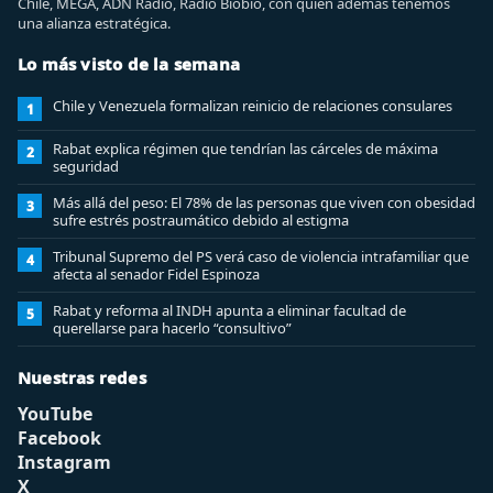
Chile, MEGA, ADN Radio, Radio Biobio, con quien además tenemos
una alianza estratégica.
Lo más visto de la semana
Chile y Venezuela formalizan reinicio de relaciones consulares
1
Rabat explica régimen que tendrían las cárceles de máxima
2
seguridad
Más allá del peso: El 78% de las personas que viven con obesidad
3
sufre estrés postraumático debido al estigma
Tribunal Supremo del PS verá caso de violencia intrafamiliar que
4
afecta al senador Fidel Espinoza
Rabat y reforma al INDH apunta a eliminar facultad de
5
querellarse para hacerlo “consultivo”
Nuestras redes
YouTube
Facebook
Instagram
X