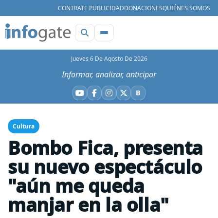
CONTRATE PUBLICIDAD
DONACIONES
QUIÉNES SOMOS
Jueves 6 De Agosto De 2026
Informar, analizar, anticipar
B
YouTube
Facebook
Instagram
X
Bluesky
Cultura
Bombo Fica, presenta
su nuevo espectáculo
"aún me queda
manjar en la olla"