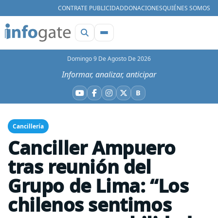
CONTRATE PUBLICIDAD
DONACIONES
QUIÉNES SOMOS
Domingo 9 De Agosto De 2026
Informar, analizar, anticipar
B
YouTube
Facebook
Instagram
X
Bluesky
Cancillería
Canciller Ampuero
tras reunión del
Grupo de Lima: “Los
chilenos sentimos