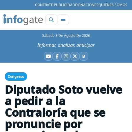
CONTRATE PUBLICIDAD
DONACIONES
QUIÉNES SOMOS
Sábado 8 De Agosto De 2026
Informar, analizar, anticipar
B
YouTube
Facebook
Instagram
X
Bluesky
Congreso
Diputado Soto vuelve
a pedir a la
Contraloría que se
pronuncie por