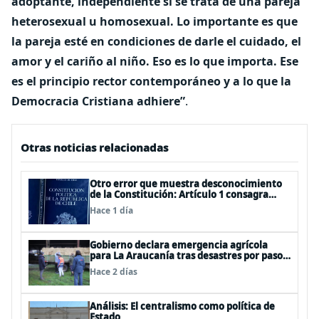
adoptante, independiente si se trata de una pareja
heterosexual u homosexual. Lo importante es que
la pareja esté en condiciones de darle el cuidado, el
amor y el cariño al niño. Eso es lo que importa. Ese
es el principio rector contemporáneo y a lo que la
Democracia Cristiana adhiere”
.
Otras noticias relacionadas
Otro error que muestra desconocimiento
de la Constitución: Artículo 1 consagra
resguardar la seguridad nacional y
Hace 1 día
proteger a los ciudadanos
Gobierno declara emergencia agrícola
para La Araucanía tras desastres por pasos
de sistemas frontales
Hace 2 días
Análisis: El centralismo como política de
Estado