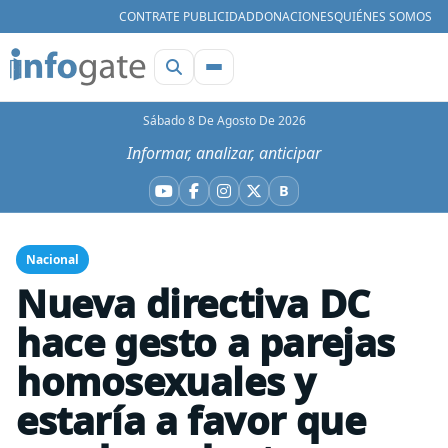
CONTRATE PUBLICIDAD
DONACIONES
QUIÉNES SOMOS
Sábado 8 De Agosto De 2026
Informar, analizar, anticipar
B
YouTube
Facebook
Instagram
X
Bluesky
Nacional
Nueva directiva DC
hace gesto a parejas
homosexuales y
estaría a favor que