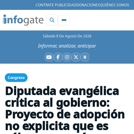
CONTRATE PUBLICIDAD
DONACIONES
QUIÉNES SOMOS
Sábado 8 De Agosto De 2026
Informar, analizar, anticipar
B
YouTube
Facebook
Instagram
X
Bluesky
Congreso
Diputada evangélica
critica al gobierno:
Proyecto de adopción
no explicita que es