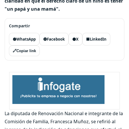
claridad en que el derecho claro de un niño es tener
"un papá y una mamá".
Compartir
🟢
WhatsApp
🔵
Facebook
⚫
X
🟦
LinkedIn
🔗
Copiar link
La diputada de Renovación Nacional e integrante de la
Comisión de Familia, Francesca Muñoz, se refirió al