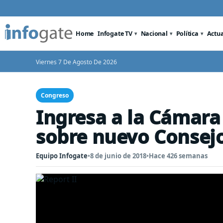
Home
Infogate TV
Nacional
Política
Actu
Viernes 7 De Agosto De 2026
Congreso
Ingresa a la Cámara
sobre nuevo Consej
Equipo Infogate
•
8 de junio de 2018
•
Hace 426 semanas