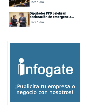
vetos a la Megarreforma
Hace 1 día
Diputados PPD celebran
declaración de emergencia
agrícola a La Araucanía y piden
Hace 1 día
agilizar ayudas económicas a
familias