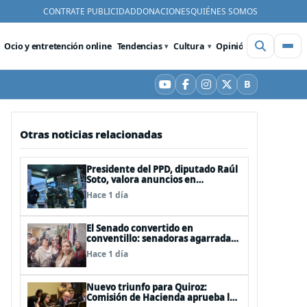
CONTRATE PUBLICIDAD
DONACIONES
QUIÉNES SOMOS
Ocio y entretención online
Tendencias
Cultura
Opinión
Videos
De
B
YouTube
Facebook
Instagram
X
Bluesky
Otras noticias relacionadas
Presidente del PPD, diputado Raúl
Soto, valora anuncios en
seguridad pero advierte ausencia
Hace 1 día
clave: alzamiento del secreto
bancario
El Senado convertido en
conventillo: senadoras agarradas
de las mechas
Hace 1 día
Nuevo triunfo para Quiroz:
Comisión de Hacienda aprueba los