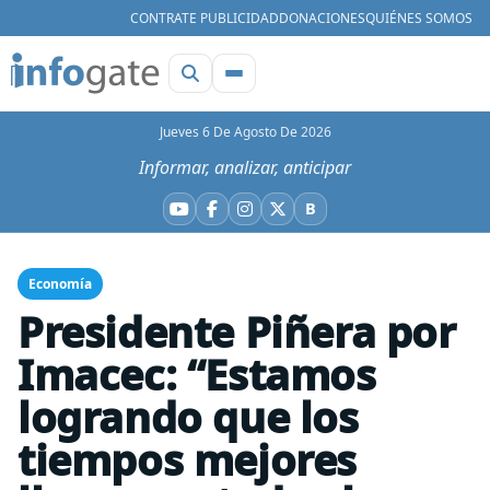
CONTRATE PUBLICIDAD
DONACIONES
QUIÉNES SOMOS
Jueves 6 De Agosto De 2026
Informar, analizar, anticipar
B
YouTube
Facebook
Instagram
X
Bluesky
Economía
Presidente Piñera por
Imacec: “Estamos
logrando que los
tiempos mejores