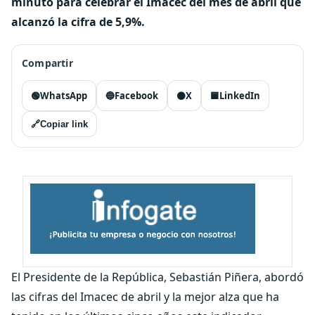
minuto para celebrar el Imacec del mes de abril que
alcanzó la cifra de 5,9%.
Compartir
🟢
WhatsApp
🔵
Facebook
⚫
X
🟦
LinkedIn
🔗
Copiar link
El Presidente de la República, Sebastián Piñera, abordó
las cifras del Imacec de abril y la mejor alza que ha