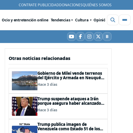
CONTRATE PUBLICIDAD
DONACIONES
QUIÉNES SOMOS
Ocio y entretención online
Tendencias
Cultura
Opinión
Videos
De
B
YouTube
Facebook
Instagram
X
Bluesky
Otras noticias relacionadas
Gobierno de Milei vende terrenos
del Ejército y Armada en Neuquén
y Ushuaia
Hace 3 días
Trump suspende ataques a Irán
porque asegura haber alcanzado
«las bases de un acuerdo»
Hace 3 días
Trump publica imagen de
Venezuela como Estado 51 de los