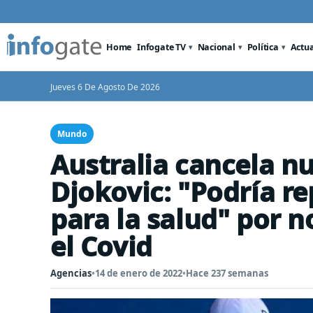
Home
Infogate TV
Nacional
Política
Actu
Jueves 6 De Agosto De 2026
Mundo
Australia cancela n
Djokovic: "Podría re
para la salud" por 
el Covid
Agencias
•
14 de enero de 2022
•
Hace 237 semanas