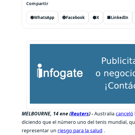
Compartir
🟢
WhatsApp
🔵
Facebook
⚫
X
🟦
LinkedIn
MELBOURNE, 14 ene (
Reuters
) -
Australia
canceló
diciendo que el número uno del tenis mundial, q
representar un
riesgo para la salud
.