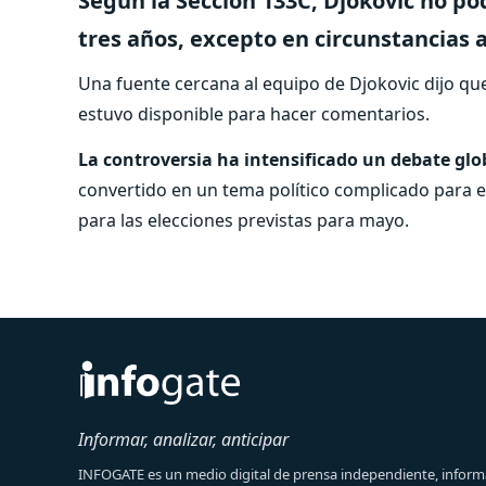
Según la Sección 133C, Djokovic no po
tres años, excepto en circunstancias
Una fuente cercana al equipo de Djokovic dijo q
estuvo disponible para hacer comentarios.
La controversia ha intensificado un debate glo
convertido en un tema político complicado para 
para las elecciones previstas para mayo.
Informar, analizar, anticipar
INFOGATE es un medio digital de prensa independiente, informa