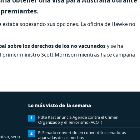
dría obtener una visa para Australia durante
 apremiantes.
ue estaba sopesando sus opciones. La oficina de Hawke no
bal sobre los derechos de los no vacunados
y se ha
el primer ministro Scott Morrison mientras hace campaña
Lo más visto de la semana
Pdte Kast anuncia Agenda contra el Crimen
1
Organizado y el Terrorismo (ACOT)
El Senado convertido en conventillo: senadoras
2
tivo, serio
agarradas de las mechas