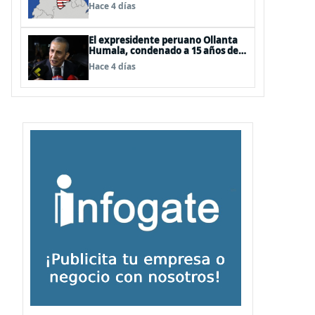
EEUU
Hace 4 días
El expresidente peruano Ollanta
Humala, condenado a 15 años de
cárcel, sale libre al anularse su
Hace 4 días
caso