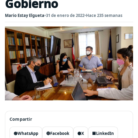
Gobierno
Mario Estay Elgueta
•
31 de enero de 2022
•
Hace 235 semanas
Compartir
🟢
WhatsApp
🔵
Facebook
⚫
X
🟦
LinkedIn