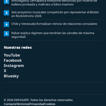
Antofagasta: Sernapesca interpone denuncias por muerte de
2
ballena jorobada y maltrato a lobos marinos
Seis proyectos musicales competirán por representar al Biobío
3
en Rockódromo 2026
Chile y Venezuela formalizan reinicio de relaciones consulares
4
Rabat explica régimen que tendrían las cárceles de máxima
5
seguridad
Nuestras redes
YouTube
Facebook
Instagram
X
Bluesky
© 2026 INFOGATE. Todos los derechos reservados.
Contacto
Términos
Privacidad
Cookies