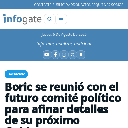
CONTRATE PUBLICIDAD
DONACIONES
QUIÉNES SOMOS
Jueves 6 De Agosto De 2026
Informar, analizar, anticipar
B
YouTube
Facebook
Instagram
X
Bluesky
Destacado
Boric se reunió con el
futuro comité político
para afinar detalles
de su próximo