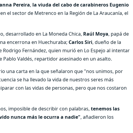
anna Pereira
,
la viuda del cabo de carabineros Eugenio
 en el sector de Metrenco en la Región de La Araucanía, el
ro, desarrollado en La Moneda Chica,
Raúl Moya
, papá de
una encerrona en Huechuraba;
Carlos Siri
, dueño de la
 Rodrigo Fernández, quien murió en Lo Espejo al intentar
e Pablo Valdés, repartidor asesinado en un asalto.
io una carta en la que señalaron que "nos unimos, por
ncuencia se ha llevado la vida de nuestros seres más
uiparar con las vidas de personas, pero que nos costaron
os, imposible de describir con palabras,
tenemos las
vido nunca más le ocurra a nadie"
, añadieron los