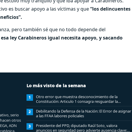
que estuvo muy tranquilo y que iba apoyar a Carabineros.
tivo es buscar apoyo a las víctimas y que
“los delincuentes
neficios”.
anza, pero también sé que no todo depende del
e esa ley Carabineros igual necesita apoyo, y sacando
Lo más visto de la semana
Otro error que muestra desconocimiento de la
1
Constitución: Articulo 1 consagra resguardar la
seguridad nacional y proteger a los ciudadanos
Debilitando la Defensa de la Nación: El Error de asignar
2
tivo, serio
a las FFAA labores policiales
e hacen otros
MEGA, ADN
Presidente del PPD, diputado Raúl Soto, valora
3
anuncios en seguridad pero advierte ausencia clave:
ratégica.