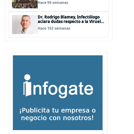
Hermosilla, pero se olvidan que
Hace 99 semanas
son los peor evaluados
Dr. Rodrigo Blamey, Infectólogo
aclara dudas respecto a la Viruela
del Mono (MPOX)
Hace 102 semanas