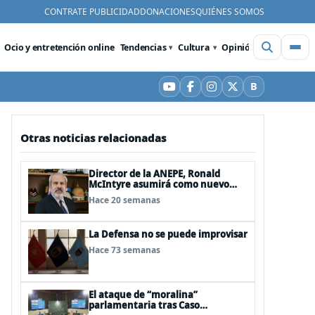
CONTRATE PUBLICIDAD
DONACIONES
QUIÉNES SOMOS
Ocio y entretención online
Tendencias
Cultura
Opinión
Videos
De
B
YouTube
Facebook
Instagram
X
Bluesky
Otras noticias relacionadas
Director de la ANEPE, Ronald
McIntyre asumirá como nuevo
director de la ANI
Hace 20 semanas
La Defensa no se puede improvisar
Hace 73 semanas
El ataque de “moralina”
parlamentaria tras Caso