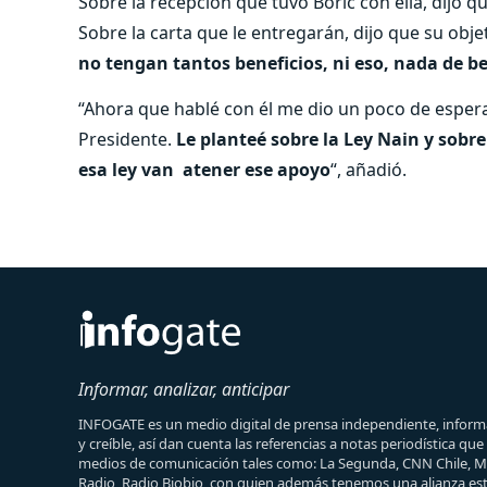
Sobre la recepción que tuvo Boric con ella, dijo 
Sobre la carta que le entregarán, dijo que su obje
no tengan tantos beneficios, ni eso, nada de be
“Ahora que hablé con él me dio un poco de esper
Presidente.
Le planteé sobre la Ley Nain y sobr
esa ley van atener ese apoyo
“, añadió.
Informar, analizar, anticipar
INFOGATE es un medio digital de prensa independiente, informa
y creíble, así dan cuenta las referencias a notas periodística qu
medios de comunicación tales como: La Segunda, CNN Chile, 
Radio, Radio Biobio, con quien además tenemos una alianza est