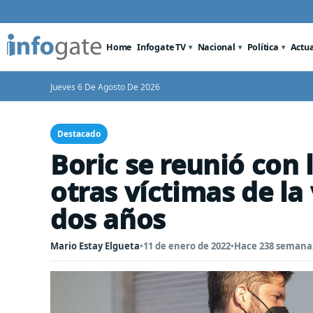
Home
Infogate TV
Nacional
Política
Actu
Jueves 6 De Agosto De 2026
Destacado
Boric se reunió con 
otras víctimas de la
dos años
Mario Estay Elgueta
•
11 de enero de 2022
•
Hace 238 semana