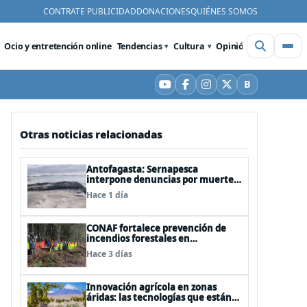
CONTRATE PUBLICIDAD
DONACIONES
QUIÉNES SOMOS
Ocio y entretención online
Tendencias
Cultura
Opinión
Videos
De
B
YouTube
Facebook
Instagram
X
Bluesky
Otras noticias relacionadas
Antofagasta: Sernapesca
interpone denuncias por muerte
de ballena jorobada y maltrato a
Hace 1 día
lobos marinos
CONAF fortalece prevención de
incendios forestales en
comunidades de Temuco y
Hace 3 días
Galvarino
Innovación agrícola en zonas
áridas: las tecnologías que están