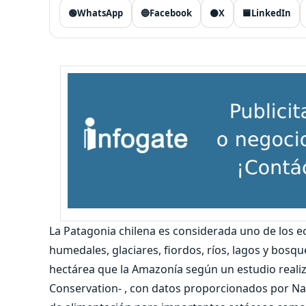
🟢
WhatsApp
🔵
Facebook
⚫
X
🟦
LinkedIn
La Patagonia chilena es considerada uno de los 
humedales, glaciares, fiordos, ríos, lagos y bos
hectárea que la Amazonía según un estudio reali
Conservation- , con datos proporcionados por Na