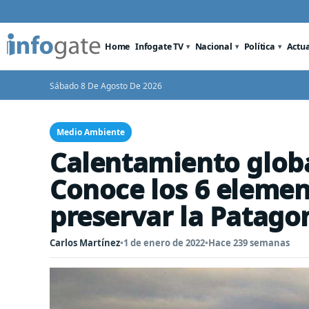
Home
Infogate TV
Nacional
Política
Actu
Sábado 8 De Agosto De 2026
Medio Ambiente
Calentamiento globa
Conoce los 6 elemen
preservar la Patago
Carlos Martínez
•
1 de enero de 2022
•
Hace 239 semanas