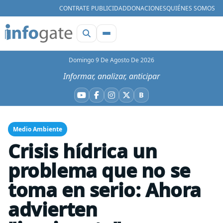
CONTRATE PUBLICIDAD
DONACIONES
QUIÉNES SOMOS
Domingo 9 De Agosto De 2026
Informar, analizar, anticipar
B
YouTube
Facebook
Instagram
X
Bluesky
Medio Ambiente
Crisis hídrica un
problema que no se
toma en serio: Ahora
advierten