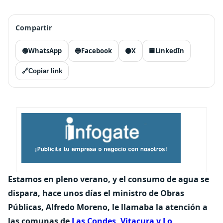
Compartir
🟢
WhatsApp
🔵
Facebook
⚫
X
🟦
LinkedIn
🔗
Copiar link
Estamos en pleno verano, y el consumo de agua se
dispara, hace unos días el ministro de Obras
Públicas, Alfredo Moreno, le llamaba la atención a
las comunas de
Las Condes, Vitacura y Lo