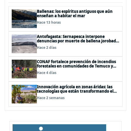
Ballenas: los espíritus antiguos que aún
enseñan a habitar el mar
Hace 13 horas
Antofagasta: Sernapesca interpone
denuncias por muerte de ballena jorobada
y maltrato a lobos marinos
Hace 2 días
CONAF fortalece prevención de incendios
forestales en comunidades de Temuco y
Galvarino
Hace 4 días
Innovación agrícola en zonas áridas: las
tecnologías que están transformando el
desierto de Atacama
Hace 2 semanas