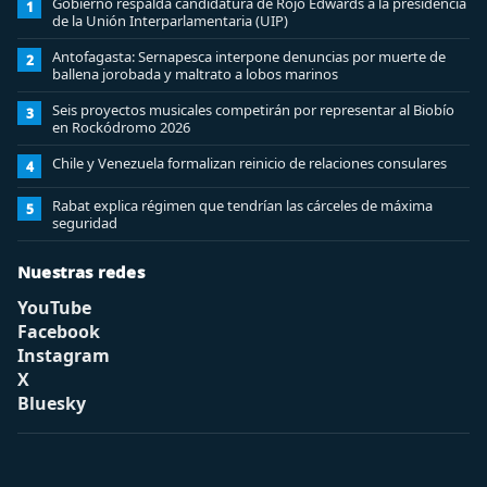
Gobierno respalda candidatura de Rojo Edwards a la presidencia
1
de la Unión Interparlamentaria (UIP)
Antofagasta: Sernapesca interpone denuncias por muerte de
2
ballena jorobada y maltrato a lobos marinos
Seis proyectos musicales competirán por representar al Biobío
3
en Rockódromo 2026
Chile y Venezuela formalizan reinicio de relaciones consulares
4
Rabat explica régimen que tendrían las cárceles de máxima
5
seguridad
Nuestras redes
YouTube
Facebook
Instagram
X
Bluesky