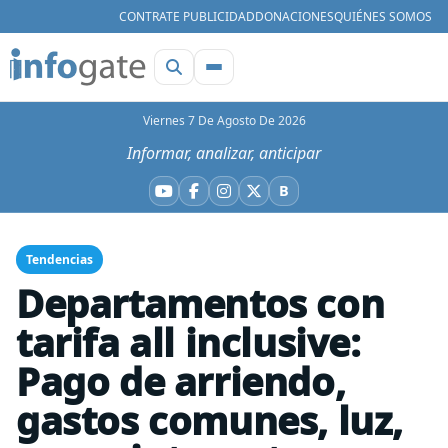
CONTRATE PUBLICIDAD
DONACIONES
QUIÉNES SOMOS
Viernes 7 De Agosto De 2026
Informar, analizar, anticipar
B
YouTube
Facebook
Instagram
X
Bluesky
Tendencias
Departamentos con
tarifa all inclusive:
Pago de arriendo,
gastos comunes, luz,