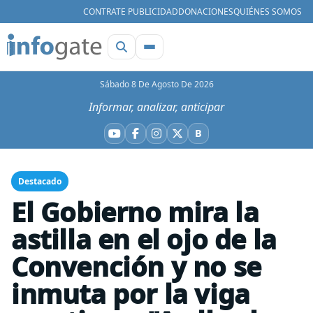
CONTRATE PUBLICIDAD
DONACIONES
QUIÉNES SOMOS
Sábado 8 De Agosto De 2026
Informar, analizar, anticipar
B
YouTube
Facebook
Instagram
X
Bluesky
Destacado
El Gobierno mira la
astilla en el ojo de la
Convención y no se
inmuta por la viga