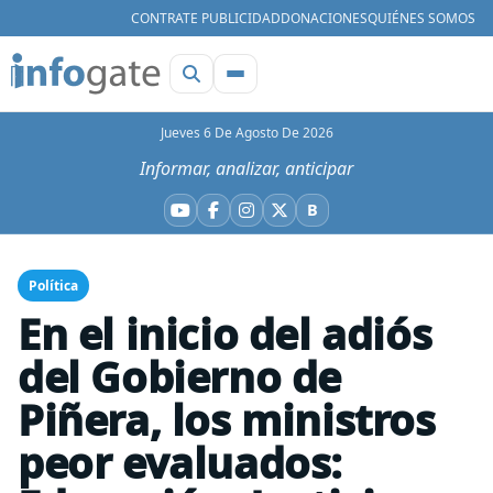
CONTRATE PUBLICIDAD
DONACIONES
QUIÉNES SOMOS
Jueves 6 De Agosto De 2026
Informar, analizar, anticipar
B
YouTube
Facebook
Instagram
X
Bluesky
Política
En el inicio del adiós
del Gobierno de
Piñera, los ministros
peor evaluados: