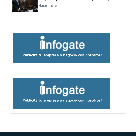
internas tras disputa Squella-Pavez
Hace 1 día