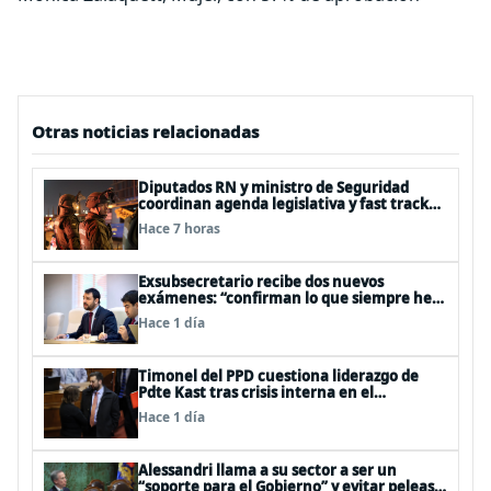
Otras noticias relacionadas
Diputados RN y ministro de Seguridad
coordinan agenda legislativa y fast track
de proyectos
Hace 7 horas
Exsubsecretario recibe dos nuevos
exámenes: “confirman lo que siempre he
dicho que no consumo droga”
Hace 1 día
Timonel del PPD cuestiona liderazgo de
Pdte Kast tras crisis interna en el
oficialismo: “Es incapaz de ordenar la casa”
Hace 1 día
Alessandri llama a su sector a ser un
“soporte para el Gobierno” y evitar peleas